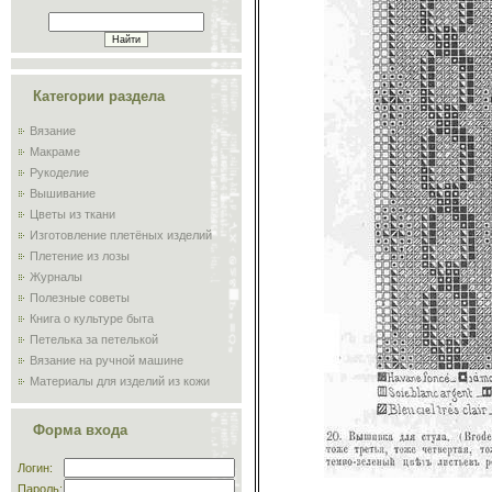
Категории раздела
Вязание
Макраме
Рукоделие
Вышивание
Цветы из ткани
Изготовление плетёных изделий
Плетение из лозы
Журналы
Полезные советы
Книга о культуре быта
Петелька за петелькой
Вязание на ручной машине
Материалы для изделий из кожи
Сам себе мастер
Обучение плиточников и
Форма входа
мозаичников
Склад
Логин:
Пароль: