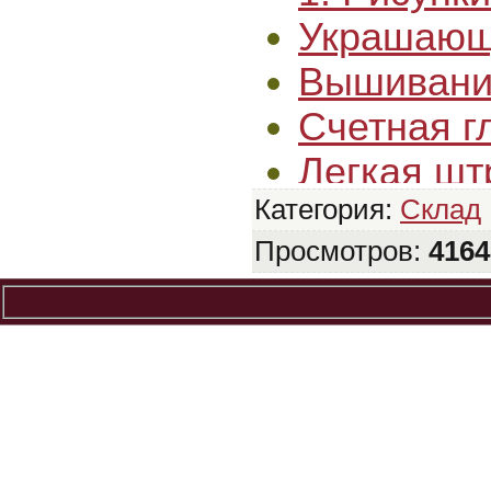
Украшающ
Вышивани
Счетная г
Легкая шт
Категория
:
Склад
Гладь впр
Просмотров
:
4164
Односторо
Бесконечн
Букет для
Бесконечн
Четверть 
Вышивка р