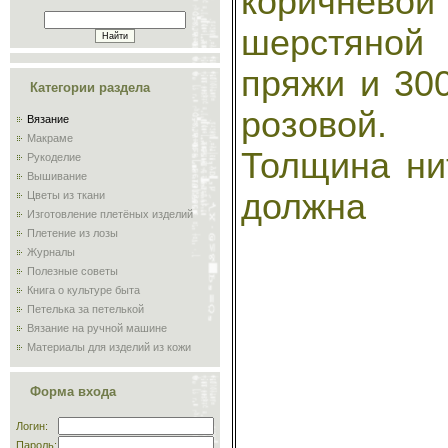
коричневой
шерстяной
пряжи и 300
Категории раздела
розовой.
Вязание
Макраме
Толщина ни
Рукоделие
Вышивание
должна
Цветы из ткани
Изготовление плетёных изделий
Плетение из лозы
Журналы
Полезные советы
Книга о культуре быта
Петелька за петелькой
Вязание на ручной машине
Материалы для изделий из кожи
Сам себе мастер
Обучение плиточников и
Форма входа
мозаичников
Склад
Логин:
Пароль: