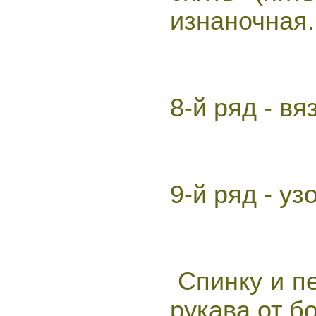
изнаночная.
8-й ряд - вя
9-й ряд - уз
Спинку и п
рукава от бо