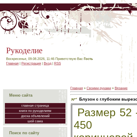
Рукоделие
Воскресенье, 09.08.2026, 11:46
Приветствую Вас
Гость
Главная
|
Регистрация
|
Вход
|
RSS
Главная
»
Своими руками
»
Вязание
Меню сайта
Блузон с глубоким вырез
главная страница
Размер 52 
книги по рукоделиям
доска объявлений
450 
шей сама
Поиск по сайту