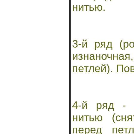
нитью.
3-й ряд (р
изнаночная,
петлей). По
4-й ряд - 
нитью (сн
перед пет