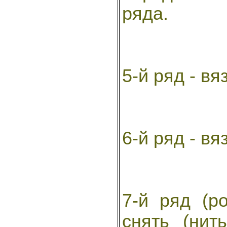
ряда.
5-й ряд - вя
6-й ряд - вя
7-й ряд (р
снять (нит