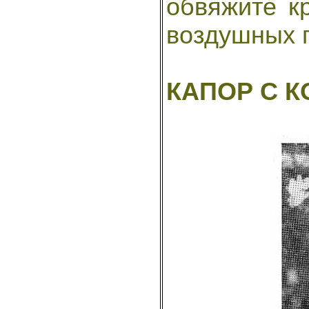
обвяжите к
воздушных п
КАПОР С К