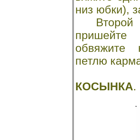
низ юбки), з
Второй к
пришейте
обвяжите 
петлю карма
КОСЫНКА
.