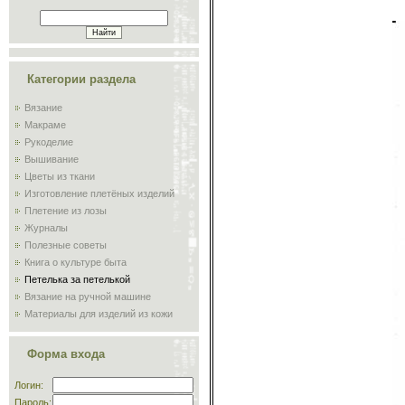
Категории раздела
Вязание
Макраме
Рукоделие
Вышивание
Цветы из ткани
Изготовление плетёных изделий
Плетение из лозы
Журналы
Полезные советы
Книга о культуре быта
Петелька за петелькой
Вязание на ручной машине
Материалы для изделий из кожи
Сам себе мастер
Обучение плиточников и
Форма входа
мозаичников
Склад
Логин:
Пароль: