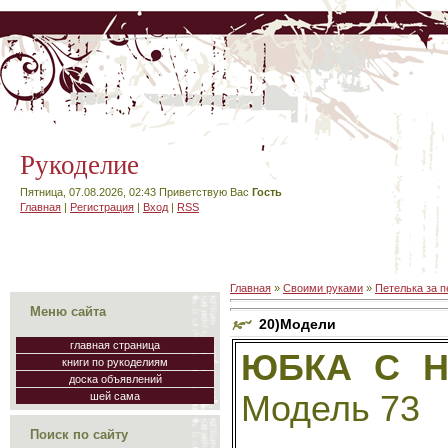
Рукоделие
Пятница, 07.08.2026, 02:43
Приветствую Вас
Гость
Главная
|
Регистрация
|
Вход
|
RSS
Главная
»
Своими руками
»
Петелька за п
Меню сайта
20)Модели
главная страница
ЮБКА С 
книги по рукоделиям
доска объявлений
Модель 73
шей сама
Поиск по сайту