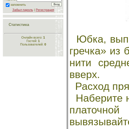
запомнить
Забыл пароль
|
Регистрация
Статистика
Юбка, выпо
Онлайн всего:
1
Гостей:
1
Пользователей:
0
гречка» из 
нити средн
вверх.
Расход пряж
Наберите н
платочно
вывязыва