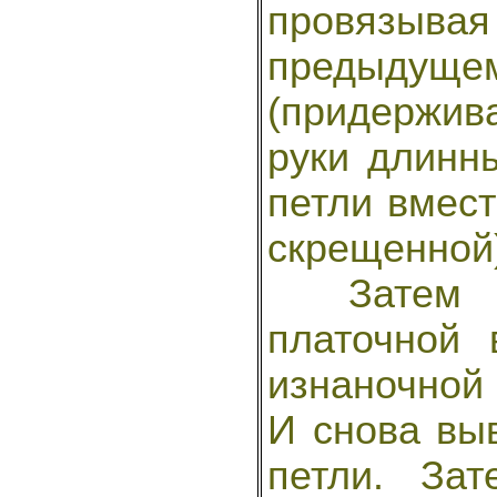
провязывая
предыдуще
(придержи
руки длинн
петли вмест
скрещенной
Затем че
платочной 
изнаночной
И снова вы
петли. За