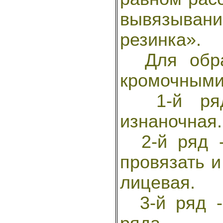
вывязыван
резинка».
Для образ
кромочными
1-й ряд 
изнаночная.
2-й ряд -
провязать и
лицевая.
3-й ряд - 