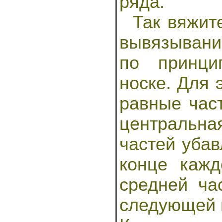
ряда.
Так вяжите
вывязывани
по принци
носке. Для 
равные част
центральн
частей убав
конце каж
средней ча
следующей п