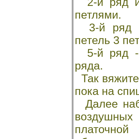
2-й ряд и
петлями.
3-й ряд -
петель 3 пет
5-й ряд - 
ряда.
Так вяжите,
пока на спи
Далее набе
воздушны
платочно