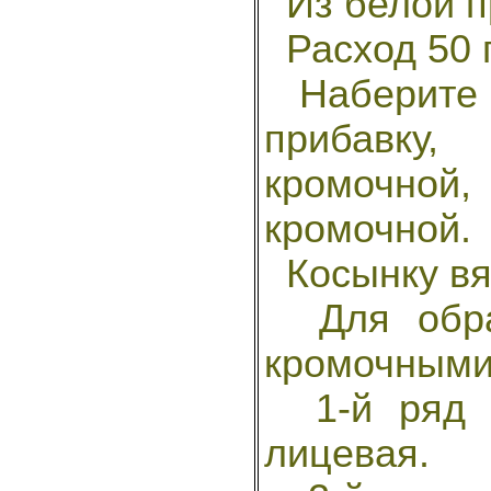
Из белой пр
Расход 50 г
Наберите н
прибавку
кромочно
кромочной.
Косынку вя
Для образ
кромочными
1-й ряд -
лицевая.