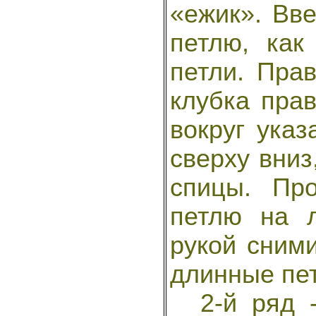
«ежик». Вв
петлю, как
петли. Пра
клубка прав
вокруг указ
сверху вниз
спицы. Пр
петлю на 
рукой сними
длинные пет
2-й ряд -