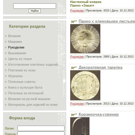
Настенный коврик
Панно «Закат»
Рукоделие
| Просмотров: 4310 | Дата:
10.12.2013
Панно с кленовыми листья
Категории раздела
Вязание
Макраме
Рукоделие
Вышивание
Рукоделие
| Просмотров: 2900 | Дата:
10.12.2013
Цветы из ткани
Изготовление плетёных изделий
Декоративная тарелка
Плетение из лозы
Журналы
Полезные советы
Книга о культуре быта
Петелька за петелькой
Вязание на ручной машине
Рукоделие
| Просмотров: 2013 | Дата:
10.12.2013
Материалы для изделий из кожи
Сам себе мастер
Корзиночка-сувенир
Обучение плиточников и
Форма входа
мозаичников
Склад
Логин:
Пароль: