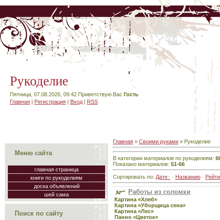
Рукоделие
Пятница, 07.08.2026, 09:42
Приветствую Вас
Гость
Главная
|
Регистрация
|
Вход
|
RSS
Главная
»
Своими руками
» Рукоделие
Меню сайта
В категории материалов по рукоделиям
:
6
Показано материалов
:
51-66
главная страница
Сортировать по
:
Дате
·
Названию
·
Рейти
книги по рукоделиям
доска объявлений
Работы из соломки
шей сама
Картина «Хлеб»
Картина »Уборщица сена»
Картина «Лес»
Поиск по сайту
Панно «Цветок»