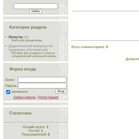
Категории раздела
Лоскуток
[36]
Книга для рукодельниц
Дидактический материал по
Всего комментариев
:
0
трудовому обучению
[96]
Пособие для учащихся 1 класса
четырехлетней начальной школы
Добавля
Форма входа
Логин:
Пароль:
запомнить
Забыл пароль
|
Регистрация
Статистика
Онлайн всего:
1
Гостей:
1
Пользователей:
0