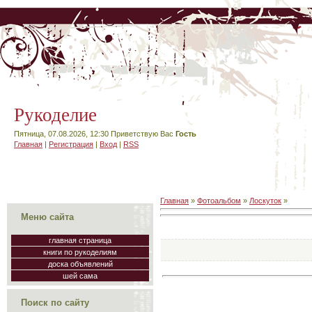
Рукоделие
Пятница, 07.08.2026, 12:30
Приветствую Вас
Гость
Главная
|
Регистрация
|
Вход
|
RSS
Главная
»
Фотоальбом
»
Лоскуток
»
Меню сайта
главная страница
книги по рукоделиям
доска объявлений
шей сама
Поиск по сайту