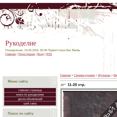
Рукоделие
Понедельник, 10.08.2026, 05:08
Приветствую Вас
Гость
Главная
|
Регистрация
|
Вход
|
RSS
Главная
»
Своими руками
»
Журналы
»
Вя
Меню сайта
11-20 стр.
главная страница
книги по рукоделиям
доска объявлений
шей сама
Поиск по сайту