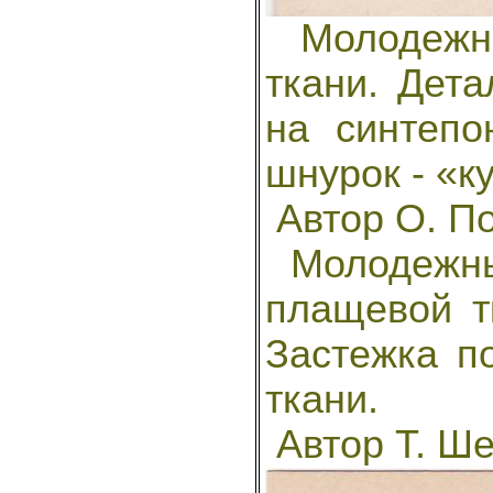
Молодежны
ткани. Дета
на синтепо
шнурок - «к
Автор О. П
Молодежны
плащевой т
Застежка п
ткани.
Автор Т. Ш