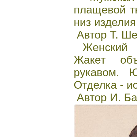
плащевой тк
низ изделия
Автор Т. Ш
Женский к
Жакет об
рукавом. 
Отделка - и
Автор И. Б