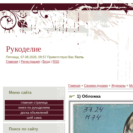
Рукоделие
Пятница, 07.08.2026, 09:57
Приветствую Вас
Гость
Главная
|
Регистрация
|
Вход
|
RSS
Главная
»
Своими руками
»
Журналы
»
Мо
Меню сайта
1) Обложка
главная страница
книги по рукоделиям
доска объявлений
шей сама
Поиск по сайту