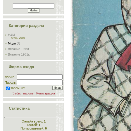
Категории раздела
H&M
осень 2010
Мода 85
Вязание 1979г.
Вязание 1981г.
Форма входа
Логин:
Пароль:
запомнить
Забыл пароль
|
Регистрация
Статистика
Онлайн всего:
1
Гостей:
1
Пользователей:
0