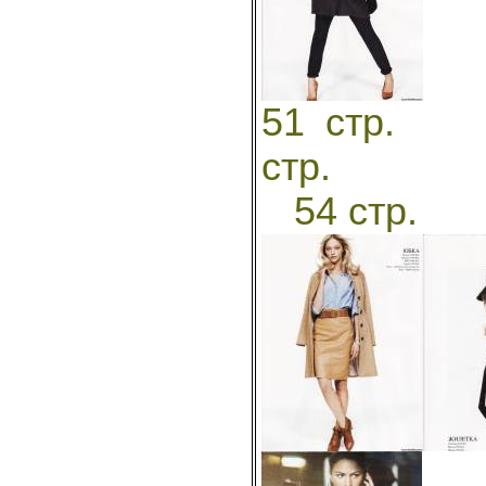
51
стр
54 ст