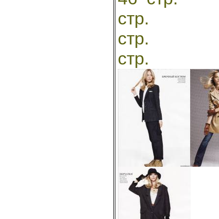
ст
ст
стр. 