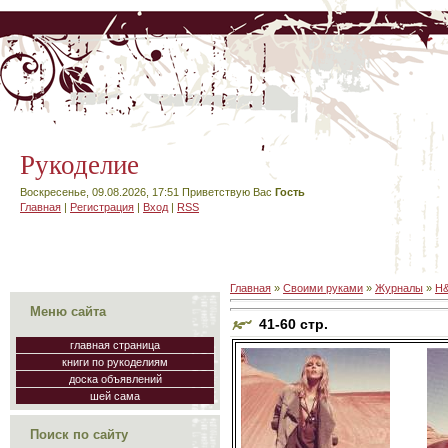
Рукоделие
Воскресенье, 09.08.2026, 17:51
Приветствую Вас
Гость
Главная
|
Регистрация
|
Вход
|
RSS
Главная
»
Своими руками
»
Журналы
»
H
Меню сайта
41-60 стр.
главная страница
книги по рукоделиям
доска объявлений
шей сама
Поиск по сайту