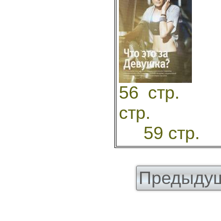
56
стр
59 ст
Предыдущ