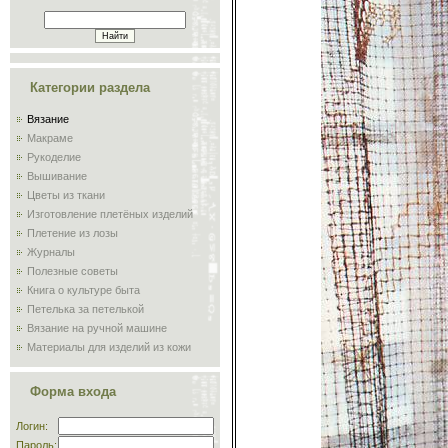
Категории раздела
Вязание
Макраме
Рукоделие
Вышивание
Цветы из ткани
Изготовление плетёных изделий
Плетение из лозы
Журналы
Полезные советы
Книга о культуре быта
Петелька за петелькой
Вязание на ручной машине
Материалы для изделий из кожи
Сам себе мастер
Обучение плиточников и
Форма входа
мозаичников
Склад
Логин:
Пароль: