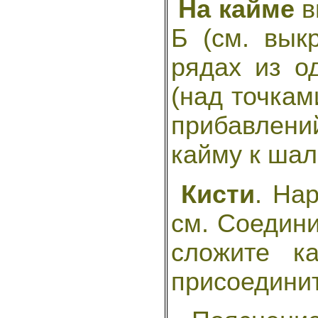
На кайме
в
Б (см. вык
рядах из о
(над точкам
прибавлен
кайму к шал
Кисти
. На
см. Соединит
сложите к
присоединит