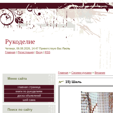
Рукоделие
Четверг, 06.08.2026, 14:47
Приветствую Вас
Гость
Главная
|
Регистрация
|
Вход
|
RSS
Главная
»
Своими руками
»
Вязание
Меню сайта
15) Шаль
главная страница
книги по рукоделиям
доска объявлений
шей сама
Поиск по сайту