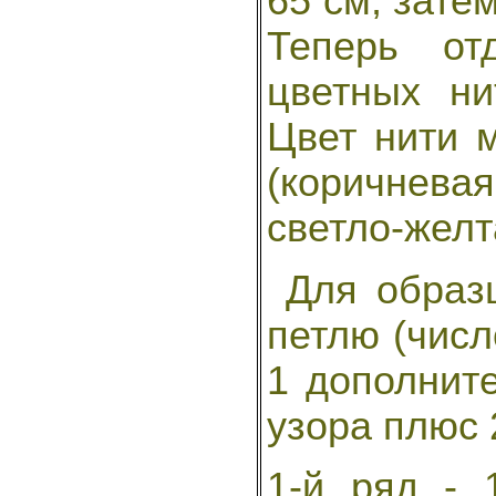
65 см, затем
Теперь от
цветных ни
Цвет нити 
(коричнева
светло-желт
Для образц
петлю (числ
1 дополнит
узора плюс 
1-й ряд - 