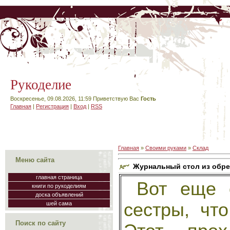
Рукоделие
Воскресенье, 09.08.2026, 11:59
Приветствую Вас
Гость
Главная
|
Регистрация
|
Вход
|
RSS
Главная
»
Своими руками
»
Склад
Меню сайта
Журнальный стол из обре
главная страница
Вот еще о
книги по рукоделиям
доска объявлений
сестры, чт
шей сама
Поиск по сайту