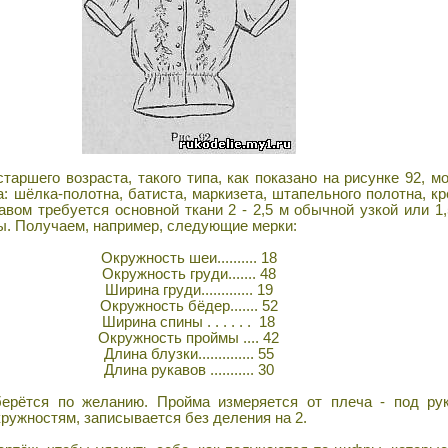
аршего возраста, такого типа, как показано на рисунке 92, м
: шёлка-полотна, батиста, маркизета, штапельного полотна, кр
авом требуется основной ткани 2 - 2,5 м обычной узкой или 1,
ы. Получаем, например, следующие мерки:
Окружность шеи.......... 18
Окружность груди....... 48
Ширина груди............. 19
Окружность бёдер....... 52
Ширина спины . . . . . . 18
Окружность проймы .... 42
Длина блузки.............. 55
Длина рукавов ........... 30
рётся по желанию. Пройма измеряется от плеча - под рук
ружностям, записывается без деления на 2.