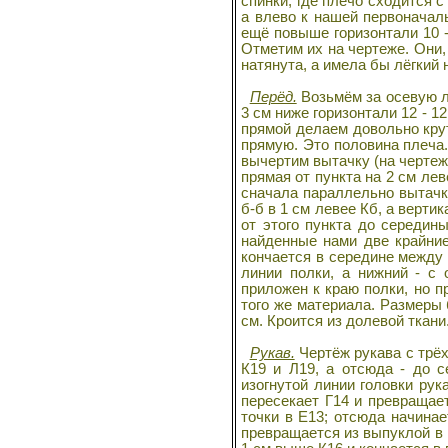
спинки, где плечо сходится с
а влево к нашей первоначал
ещё повыше горизонтали 10 -
Отметим их на чертеже. Они,
натянута, а имела бы лёгкий 
Перёд.
Возьмём за осевую ли
3 см ниже горизонтали 12 - 1
прямой делаем довольно крут
прямую. Это половина плеча.
вычертим вытачку (на чертеж
прямая от пункта на 2 см лев
сначала параллельно вытачке
б-б в 1 см левее Кб, а верти
от этого пункта до середин
найденные нами две крайние
кончается в середине между 
линии полки, а нижний - с
приложен к краю полки, но п
того же материала. Размеры б
см. Кроится из долевой ткани
Рукав.
Чертёж рукава с трёх
К19 и Л19, а отсюда - до 
изогнутой линии головки рук
пересекает Г14 и превращае
точки в Е13; отсюда начинае
превращается из выпуклой в в