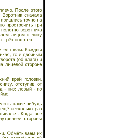
.
плечо. После этого
, Воротник сначала
 пришлась точно на
но прострочить три
е полотно воротника
иваем лицом к лицу
х трёх полотен.
 к её швам. Каждый
онкая, то и двойным
ворота (обшлага) и
на лицевой стороне
ний край головки,
низу, отступив от
д - низ; левый - по
ойме.
лать какие-нибудь
 ещё несколько раз
шивался. Когда все
нутренней стороны
лки. Обмётываем их