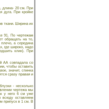
, длина- 20 см. При
я дуга. При кройке
ов ткани. Ширина их
е 91. По чертежам
ет обращать на то,
 плечо, а середина
х, где широко, надо
подшить клин). При
й АА совпадала со
ии, чтобы оставить
ое, значит, спинка
ятся сразу правая и
блузки - несколько
тавлении чертежа мы
ак у него 6 см уже
ы всюду оставляем
м припуск в 1 см. В