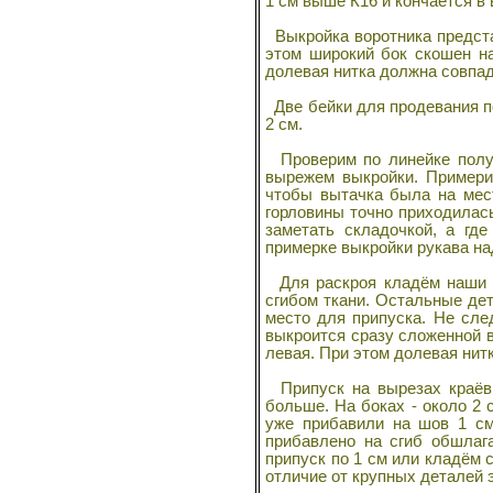
1 см выше К16 и кончается в 
Выкройка воротника представл
этом широкий бок скошен на 
долевая нитка должна совпад
Две бейки для продевания по
2 см.
Проверим по линейке получ
вырежем выкройки. Примери
чтобы вытачка была на мест
горловины точно приходилась 
заметать складочкой, а где
примерке выкройки рукава на
Для раскроя кладём наши в
сгибом ткани. Остальные де
место для припуска. Не след
выкроится сразу сложенной вд
левая. При этом долевая нит
Припуск на вырезах краёв п
больше. На боках - около 2 
уже прибавили на шов 1 см
прибавлено на сгиб обшлаг
припуск по 1 см или кладём с
отличие от крупных деталей э