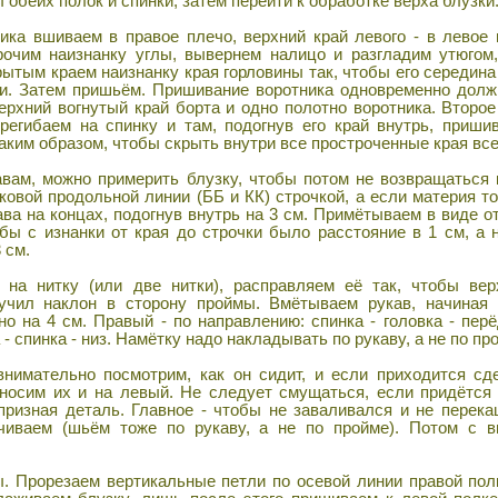
 обеих полок и спинки, затем перейти к обработке верха блузки
ка вшиваем в правое плечо, верхний край левого - в левое 
рочим наизнанку углы, вывернем налицо и разгладим утюгом
ытым краем наизнанку края горловины так, чтобы его середина
и. Затем пришьём. Пришивание воротника одновременно долж
верхний вогнутый край борта и одно полотно воротника. Второ
регибаем на спинку и там, подогнув его край внутрь, приш
аким образом, чтобы скрыть внутри все простроченные края все
вам, можно примерить блузку, чтобы потом не возвращаться
ковой продольной линии (ББ и КК) строчкой, а если материя т
а на концах, подогнув внутрь на 3 см. Примётываем в виде от
обы с изнанки от края до строчки было расстояние в 1 см, а 
 см.
а нитку (или две нитки), расправляем её так, чтобы верх
учил наклон в сторону проймы. Вмётываем рукав, начиная с
о на 4 см. Правый - по направлению: спинка - головка - перё
 - спинка - низ. Намётку надо накладывать по рукаву, а не по пр
имательно посмотрим, как он сидит, и если приходится сде
еносим их и на левый. Не следует смущаться, если придётся
апризная деталь. Главное - чтобы не заваливался и не перека
чиваем (шьём тоже по рукаву, а не по пройме). Потом с в
. Прорезаем вертикальные петли по осевой линии правой по