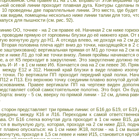
 горловиной. Она правее Б1 на 1 см. Вправо от этой вершины п
ьной осевой линии проходит плавная дуга. Контуры сделаны п
 10 проведены две параллельные линии. Это место, где будет 
 как видим, помещены несколько ниже линии талии для того, ч
напуск для пышности (см. рис. 92).
нию ОО, точнее - на 2 см правее её. Начиная 2 см ниже горизон
2, проводим прямую от горловины блузки до её нижнего края. От 
ую вогнутую дугу до Н1. А отсюда влево, не доходя на 2 см д
 Вторая половина плеча идёт вниз до точки, находящейся в 2 
е заштрихована): вертикальная прямая от М1 до точки на 2 см 
ее и ниже Л1 до той же точки внизу. Линия проймы начинается о
, а от К5 переходит в закругление. Это закругление должно п
каль И- И - в 1 см ниже Иб. Кончается она на 2 см левее Зб. Пря
ы между Е12 и 312. Нижний край блузки в виде плавно изогну
 точки. По вертикали ПП проходит передний край полки. Нач
П12 и П13. Его верхнюю точку соединим плавно вогнутой дугой
 основанием. Правее вертикали ПП на чертеже виден дополн
редставляет собой самостоятельное полотно. Это борт. Он буд
орта: внизу - 5 см, вверху по прямой линии - 12 см, длина рав
.
 сторон представляет три прямые линии: от Б16 до Б19, от Б1
середины между К16 и Л16. Переходим к самой ответственно
ава. От Б16 слегка вогнутая дуга проходит в 1 см ниже В15, д
тся в выпуклую дугу, которая, проходя на 2 см ниже Д13, под
т плавно опускаться: на 1 см ниже Ж18, потом - на 1 см выше
огнутую, проходя в 1,5 см левее и ниже И15, становится крутой