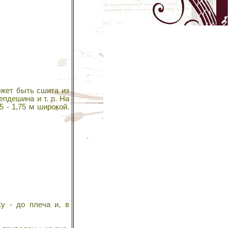
ожет быть сшита из
епдешина и т. п. На
5 - 1,75 м широкой.
у - до плеча и, в