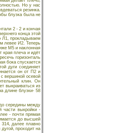
рямая делает плечо,
олностью. Но у нас
вдеваться резинка.
тобы блузка была не
тали 2 - 2 и кончая
верхнего конца этой
о Л1, прокладываем
см левее И2. Теперь
ниже М5 и наклонная
т края плеча и идёт
ересечь горизонталь
мая бока спускается
той дуги соединяет
инается он от П2 и
 с вершиной осевой
ительный клин. Он
ет выкраиваться из
на длине блузки- 58
9 до середины между
й части выкройки -
алее - почти прямая
нимается до высшей
 314, далее плавно
 дугой, проходит на