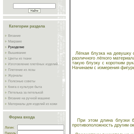
Категории раздела
Вязание
Макраме
Рукоделие
Лёгкая блузка на девушку ст
Вышивание
различного лёгкого материала
Цветы из ткани
такую блузку с коротким рук
Изготовление плетёных изделий
Начинаем с измерения фигур
Плетение из лозы
Журналы
Полезные советы
Книга о культуре быта
Петелька за петелькой
Вязание на ручной машине
Материалы для изделий из кожи
Сам себе мастер
Обучение плиточников и
Форма входа
мозаичников
При этом длина блузки бе
противоположность другим ок
Склад
Логин:
Пароль: