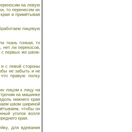
переносим на левую
ки, то перенесем их
 края и примётывая
обработаем лицевую
и ткань тонкая, то
 нет ли перекосов,
ь с первых же швов-
 и с левой стороны
обы не забыть и не
 что правую полку
ин лицом к лицу на
строчим на машинке
 вдоль нижнего края
иваем швом шириной
имётываем, чтобы он
нный уголок возле
реднего края.
йку, для вдевания