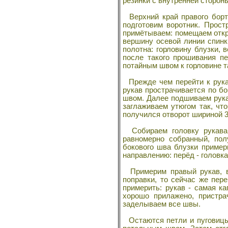
резинки с внутренней стороны
Верхний край правого борти
подготовим воротник. Прост
примётываем: помещаем откр
вершину осевой линии спинк
полотна: горловину блузки, 
после такого прошивания пе
потайным швом к горловине т
Прежде чем перейти к рука
рукав прострачивается по бо
швом. Далее подшиваем рукав
заглаживаем утюгом так, чт
получился отворот шириной 3
Собираем головку рукава н
равномерно собранный, пол
бокового шва блузки примерн
направлению: перёд - головка
Примерим правый рукав, вн
поправки, то сейчас же пер
примерить: рукав - самая к
хорошо прилажено, пристра
заделываем все швы.
Остаются петли и пуговицы