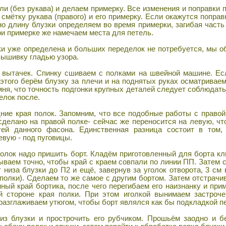
 (без рукава) и делаем примерку. Все изменения и поправки 
смётку рукава (правого) и его примерку. Если окажутся поправ
но длину блузки определяем во время примерки, загибая часть
и примерке же намечаем места для петель.
и уже определена и больших переделок не потребуется, мы 
 вышивку гладью узора.
вытачек. Спинку сшиваем с полками на швейной машине. Есл
того берём блузку за плечи и на поднятых руках осматриваем,
омня, что точность подгонки крупных деталей следует соблюдат
елок после.
е края полок. Запомним, что все подобные работы с правой
сделано на правой полке- сейчас же переносится на левую, чт
тей данного фасона. Единственная разница состоит в том,
евую - под пуговицы.
олок надо пришить борт. Кладём приготовленный для борта кл
ываем точно, чтобы край с краем совпали по линии ПП. Затем 
т низа блузки до П2 и ещё, завернув за уголок отворота, 3 см
 полки). Сделаем то же самое с другим бортом. Затем отстрач
нный край бортика, после чего перегибаем его наизнанку и пр
й стороне края полки. При этом иголкой вынимаем застроче
 разглаживаем утюгом, чтобы борт являлся как бы подкладкой пе
з блузки и прострочить его рубчиком. Прошьём заодно и бе