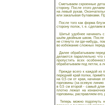
Сметываем скроенные детали
сторону. После этого делаем 
на левый рукав. Окончатель
или закалывая булавками. Пр
После того как форма блузк
сторону полок, т. е. сделаем
Шитьё удобнее начинать с 
шьём двойным швом. После э
не стянуто ли где-нибудь, п
во избежание сложных перед
Далее обрабатываем передни
делаются параллельно: что 
пропустить всех особеннос
обрабатываем под петли, а л
Прежде всего к каждой из п
передний край полки, примёт
на 0,5 см от края, начиная о
горловины (за осевую линию
в 0,5 см второй - самый дли
плотно лежал на изнаночно
горловины, расправляем его,
Теперь можно подогнуть ни