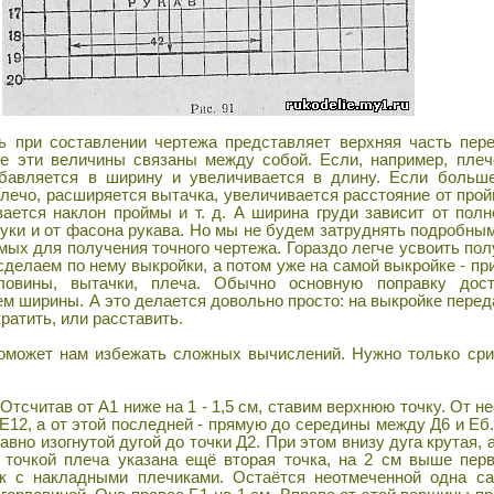
ри составлении чертежа представляет верхняя часть перед
Все эти величины связаны между собой. Если, например, пле
убавляется в ширину и увеличивается в длину. Если больше
лечо, расширяется вытачка, увеличивается расстояние от прой
вается наклон проймы и т. д. А ширина груди зависит от полн
руки и от фасона рукава. Но мы не будем затруднять подробны
ых для получения точного чертежа. Гораздо легче усвоить пол
сделаем по нему выкройки, а потом уже на самой выкройке - пр
ловины, вытачки, плеча. Обычно основную поправку дост
 ширины. А это делается довольно просто: на выкройке переда
кратить, или расставить.
может нам избежать сложных вычислений. Нужно только срис
Отсчитав от А1 ниже на 1 - 1,5 см, ставим верхнюю точку. От 
 Е12, а от этой последней - прямую до середины между Д6 и Еб
но изогнутой дугой до точки Д2. При этом внизу дуга крутая, 
 точкой плеча указана ещё вторая точка, на 2 см выше пер
к с накладными плечиками. Остаётся неотмеченной одна са