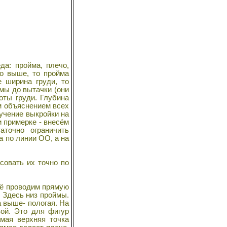
а: пройма, плечо,
чо выше, то пройма
 ширина груди, то
мы до вытачки (они
оты груди. Глубина
м объяснением всех
учение выкройки на
и примерке - внесём
аточно ограничить
 по линии ОО, а на
овать их точно по
неё проводим прямую
. Здесь низ проймы.
а выше- пологая. На
вой. Это для фигур
мая верхняя точка