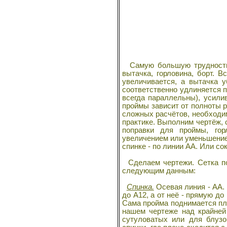
Самую большую трудность п
вытачка, горловина, борт. 
увеличивается, а вытачка 
соответственно удлиняется п
всегда параллельны), усили
проймы зависит от полноты 
сложных расчётов, необходим
практике. Выполним чертёж, 
поправки для проймы, гор
увеличением или уменьшением
спинке - по линии АА. Или со
Сделаем чертежи. Сетка по
следующим данным:
Спинка.
Осевая линия - АА. 
до А12, а от неё - прямую до
Сама пройма поднимается плав
нашем чертеже над крайней
сутуловатых или для блузо