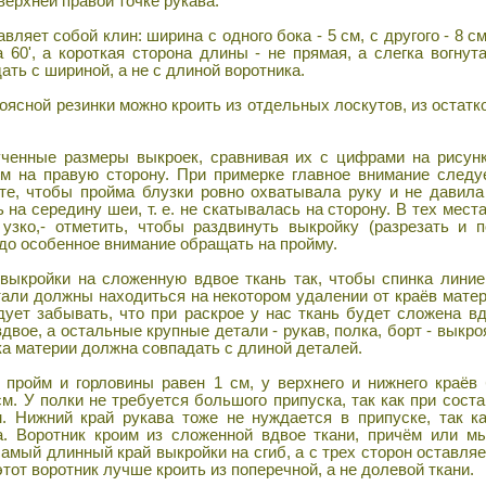
верхней правой точке рукава.
яет собой клин: ширина с одного бока - 5 см, с другого - 8 см
60', а короткая сторона длины - не прямая, а слегка вогнута
ать с шириной, а не с длиной воротника.
ясной резинки можно кроить из отдельных лоскутов, из остатк
енные размеры выкроек, сравнивая их с цифрами на рисунк
м на правую сторону. При примерке главное внимание следу
е, чтобы пройма блузки ровно охватывала руку и не давила
на середину шеи, т. е. не скатывалась на сторону. В тех места
 узко,- отметить, чтобы раздвинуть выкройку (разрезать и 
до особенное внимание обращать на пройму.
ыкройки на сложенную вдвое ткань так, чтобы спинка линие
тали должны находиться на некотором удалении от краёв матер
ует забывать, что при раскрое у нас ткань будет сложена вдв
вое, а остальные крупные детали - рукав, полка, борт - выкро
ка материи должна совпадать с длиной деталей.
ройм и горловины равен 1 см, у верхнего и нижнего краёв 
см. У полки не требуется большого припуска, так как при сос
. Нижний край рукава тоже не нуждается в припуске, так к
а. Воротник кроим из сложенной вдвое ткани, причём или м
амый длинный край выкройки на сгиб, а с трех сторон оставляе
тот воротник лучше кроить из поперечной, а не долевой ткани.