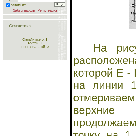
запомнить
Забыл пароль
|
Регистрация
Статистика
Онлайн всего:
1
Гостей:
1
На рисун
Пользователей:
0
расположе
которой Е -
на линии 
отмериваем 
верхние 
продолжае
точку на 1