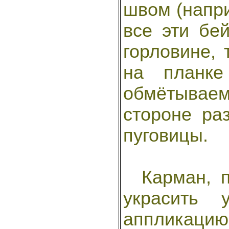
швом (напр
все эти бей
горловине, 
на планке
обмётывае
стороне ра
пуговицы.
Карман, п
украсить 
аппликаци