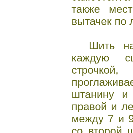
также мес
вытачек по 
Шить начи
каждую с
строчкой
проглажив
штанину и
правой и ле
между 7 и 
со второй 