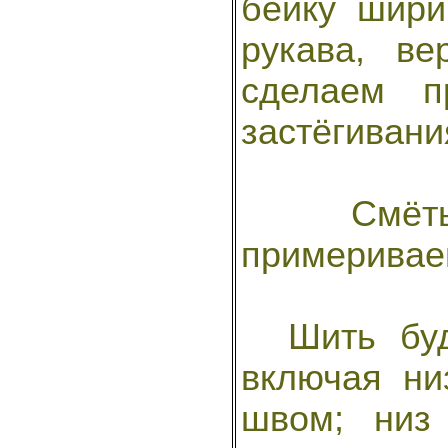
бейку шири
рукава, в
сделаем п
застёгивани
Смётыв
примеривае
Шить буде
включая ни
швом; низ