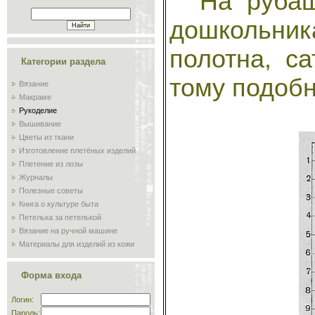
На рубашк
дошкольни
полотна, са
Категории раздела
тому подобн
Вязание
Макраме
Рукоделие
Вышивание
Цветы из ткани
Изготовление плетёных изделий
Плетение из лозы
Журналы
Полезные советы
Книга о культуре быта
Петелька за петелькой
Вязание на ручной машине
Материалы для изделий из кожи
Сам себе мастер
Обучение плиточников и
Форма входа
мозаичников
Склад
Логин:
Пароль: