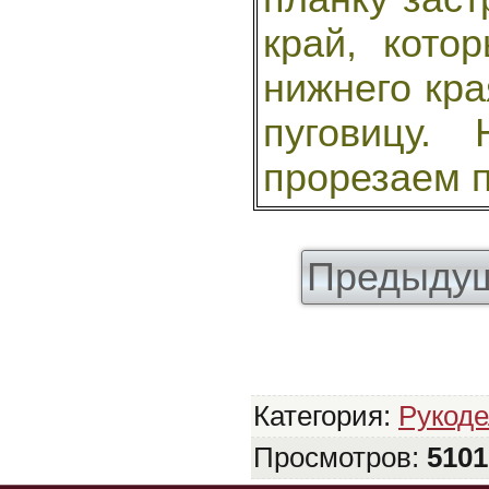
край, кото
нижнего кр
пуговицу.
прорезаем 
Предыдущ
Категория
:
Рукод
Просмотров
:
5101