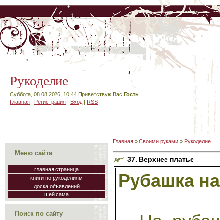
Рукоделие
Суббота, 08.08.2026, 10:44
Приветствую Вас
Гость
Главная
|
Регистрация
|
Вход
|
RSS
Главная
»
Своими руками
»
Рукоделие
Меню сайта
37. Верхнее платье
главная страница
Рубашка на
книги по рукоделиям
доска объявлений
шей сама
Поиск по сайту