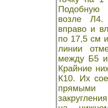
Подобную 
возле Л4.
вправо и в
по 17,5 см 
линии отм
между Б5 и
Крайние ни
К10. Их со
прямыми
закругления
на нижне