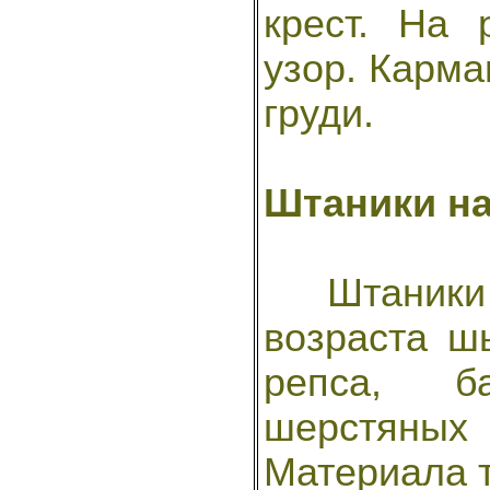
крест. На 
узор. Карма
груди.
Штаники на
Штаники н
возраста шь
репса, б
шерстяных
Материала т