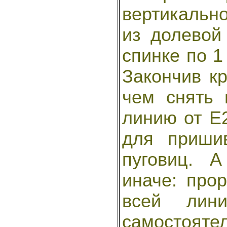
вертикальн
из долевой
спинке по 1
Закончив кр
чем снять 
линию от Е2
для приши
пуговиц. 
иначе: про
всей ли
самостоятел