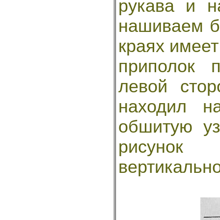
рукава и н
нашиваем бе
краях имеет
приполок 
левой стор
находил н
обшитую уз
рисунок
вертикально