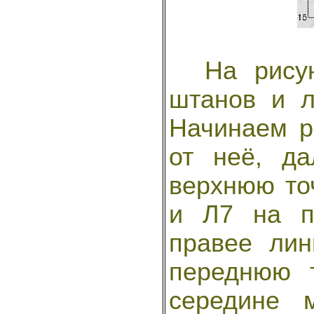
На рисунк
штанов и л
Начинаем р
от неё, д
верхнюю то
и Л7 на п
правее лин
переднюю 
середине 