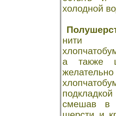
холодной во
Полушерст
нити 
хлопчатобум
а также ш
желатель
хлопчато
подкладкой 
смешав в 
шерсти и к