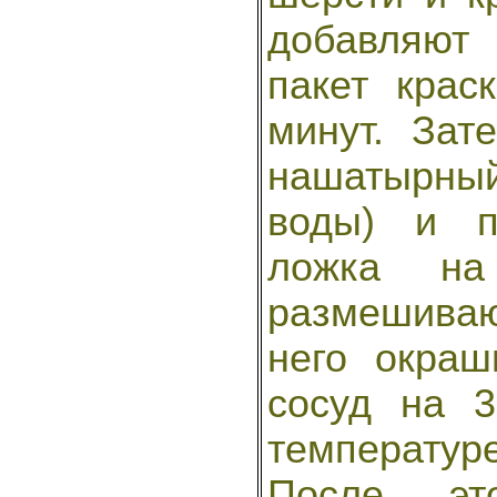
добавляют
пакет крас
минут. Зат
нашатырный 
воды) и п
ложка на
размешиваю
него окра
сосуд на 
температуре
После э