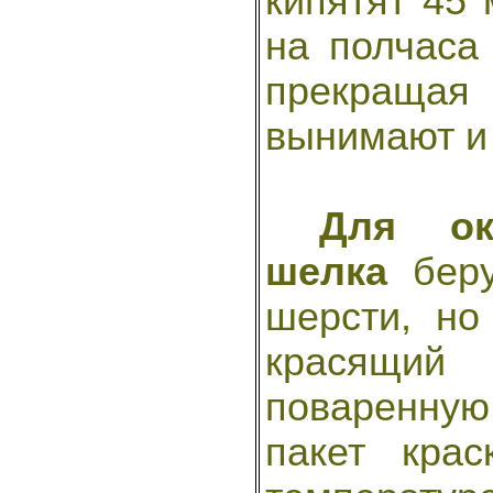
кипятят 45 
на полчаса
прекращая
вынимают и 
Для ок
шелка
беру
шерсти, но
красящи
поваренную
пакет крас