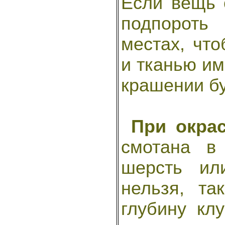
Если вещь 
подпороть
местах, чт
и тканью им
крашении бу
При окра
смотана в
шерсть ил
нельзя, та
глубину клу