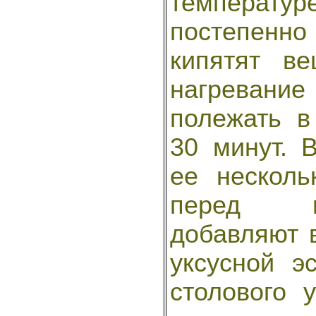
температ
постепенно
кипятят в
нагревани
полежать 
30 минут. 
ее несколь
перед п
добавляют в
уксусной э
столового 