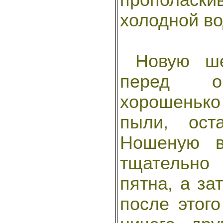
холодной во
Новую шер
перед ок
хорошенько 
пыли, ост
Ношеную в
тщательно 
пятна, а за
после этого