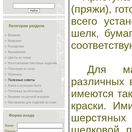
(пряжи), го
всего уста
Категории раздела
шелк, бумаг
Вязание
Макраме
соответству
Рукоделие
Вышивание
Цветы из ткани
Изготовление плетёных изделий
Для мате
Плетение из лозы
Журналы
различных в
Полезные советы
Книга о культуре быта
имеются та
Петелька за петелькой
Вязание на ручной машине
краски. Им
Материалы для изделий из кожи
Сам себе мастер
Обучение плиточников и
шерстяных
Форма входа
мозаичников
Склад
Логин:
шелковой п
Пароль: