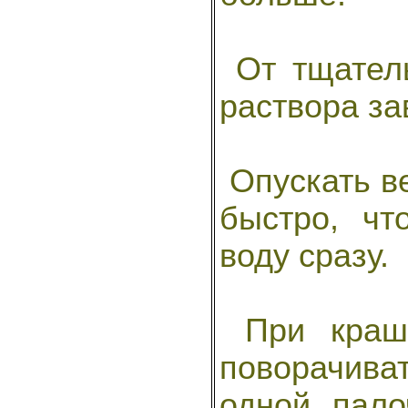
От тщатель
раствора за
Опускать в
быстро, чт
воду сразу.
При краше
поворачив
одной пало