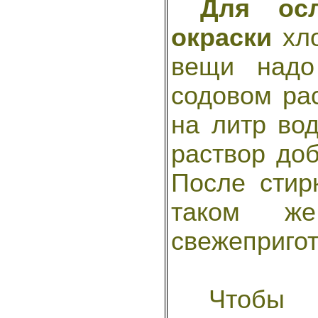
Для осл
окраски
хло
вещи надо
содовом ра
на литр во
раствор до
После стир
таком же
свежеприго
Чтобы до