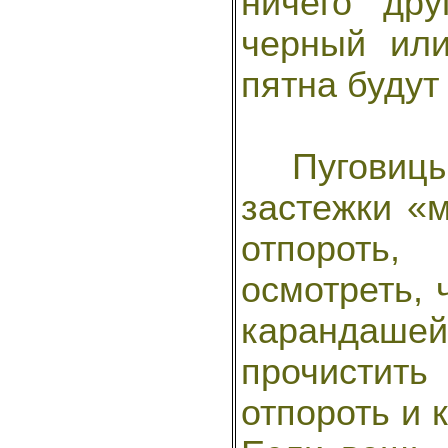
ничего дру
черный или
пятна будут
Пуговицы,
застежки «
отпороть
осмотреть, 
карандаш
прочистит
отпороть и 