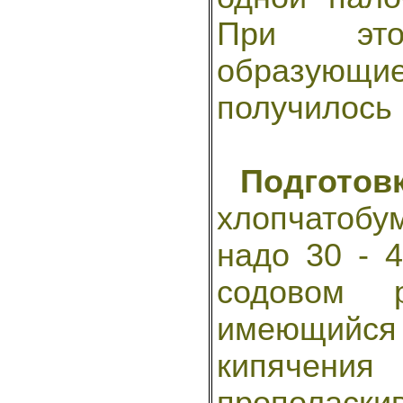
При это
образующ
получилось 
Подготов
хлопчатоб
надо 30 - 
содовом р
имеющийся 
кипячен
прополаск