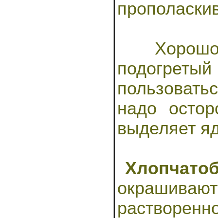
прополаскив
Хорошо 
подогре
пользовать
надо остор
выделяет яд
Хлопчато
окрашиваю
растворен