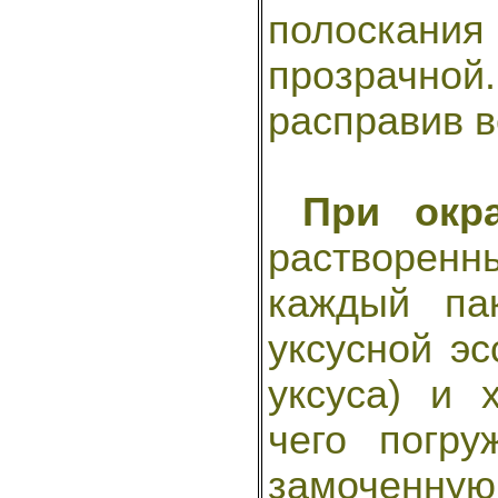
полоскания
прозрачной
расправив в
При окр
растворенн
каждый па
уксусной эс
уксуса) и 
чего погру
замоченную 