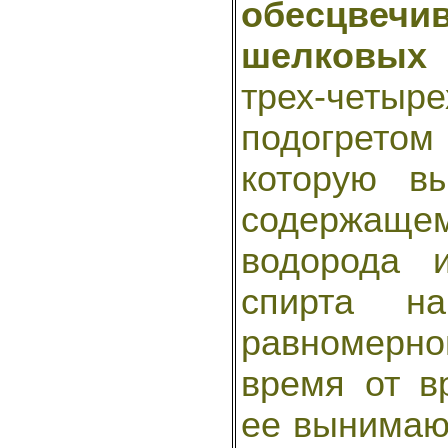
обесцве
шелковых 
трех-чет
подогретом
которую вы
содержаще
водорода 
спирта н
равномерн
время от в
ее вынимаю