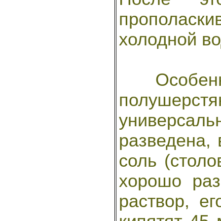
прополас
холодной во
Особенн
полушерст
универсал
разведена,
соль (столо
хорошо ра
раствор, е