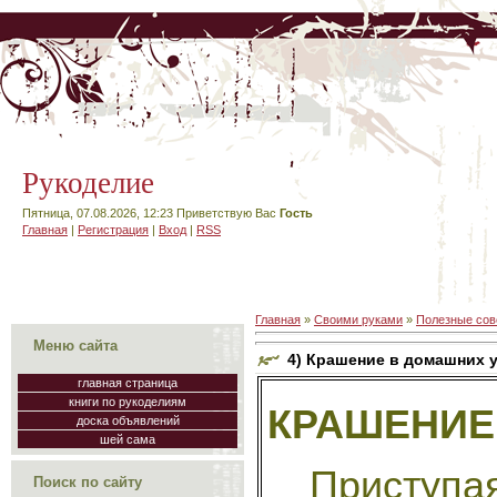
Рукоделие
Пятница, 07.08.2026, 12:23
Приветствую Вас
Гость
Главная
|
Регистрация
|
Вход
|
RSS
Главная
»
Своими руками
»
Полезные сов
Меню сайта
4) Крашение в домашних 
главная страница
книги по рукоделиям
КРАШЕНИЕ
доска объявлений
шей сама
Приступая
Поиск по сайту