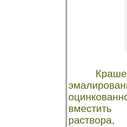
Крашен
эмалиров
оцинкова
вместить
раствора,