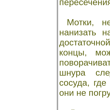
пересечения
Мотки, не
нанизать н
достаточной
концы, мо
поворачива
шнура сле
сосуда, где
они не погр