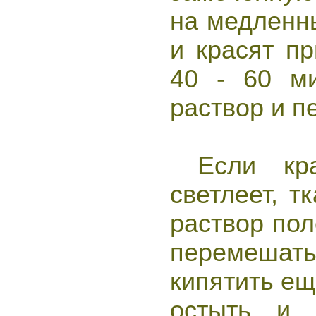
на медленны
и красят п
40 - 60 м
раствор и п
Если кра
светлеет, т
раствор пол
перемешат
кипятить еще
остыть и 