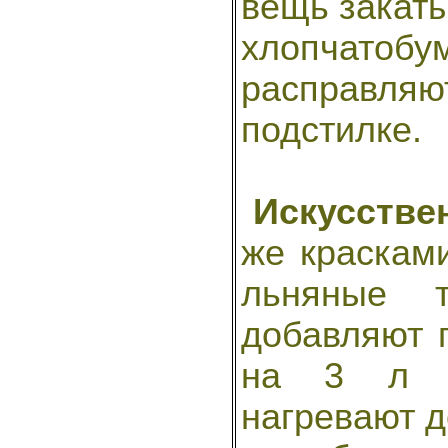
вещь закаты
хлопчатоб
расправляют
подстилке.
Искусстве
же краскам
льняные т
добавляют 
на 3 л в
нагревают д