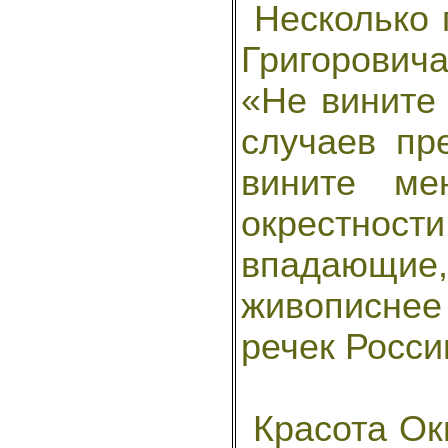
Несколько 
Григоровича
«Не вините 
случаев пр
вините ме
окрестност
впадающие
живописнее 
речек России
Красота Ок