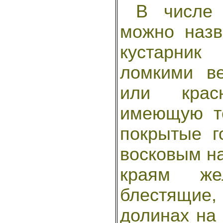
В числе д
можно наз
кустарни
ломкими в
или крас
имеющую то
покрытые г
восковым на
краям жел
блестящие, 
долинах на