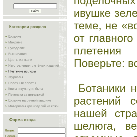
поделочных
ивушке зеле
теме, не «в
Категории раздела
от главного
Вязание
Макраме
плетения
Рукоделие
Вышивание
Поверьте: в
Цветы из ткани
Изготовление плетёных изделий
Плетение из лозы
Журналы
Полезные советы
Ботаники н
Книга о культуре быта
Петелька за петелькой
растений 
Вязание на ручной машине
Материалы для изделий из кожи
нашей стра
Сам себе мастер
Обучение плиточников и
Форма входа
мозаичников
шелюга, ве
Склад
Логин:
Пароль: