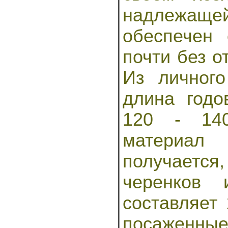
надлежаще
обеспечен
почти без о
Из личного
длина годо
120 - 14
материал 
получаетс
черенков 
составляет 
посаженные