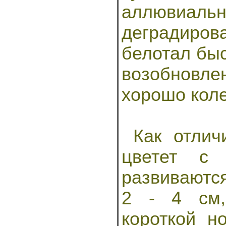
аллювиаль
деградиро
белотал быс
возобновл
хорошо коле
Как отличи
цветет с
развиваютс
2 - 4 см,
короткой н