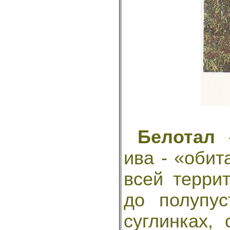
Белотал
-
ива - «обит
всей терри
до полупус
суглинках,