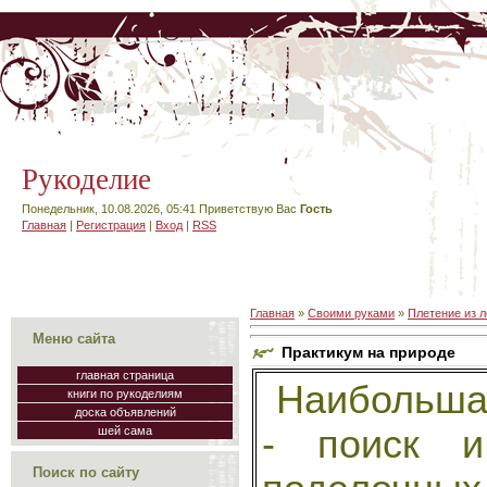
Рукоделие
Понедельник, 10.08.2026, 05:41
Приветствую Вас
Гость
Главная
|
Регистрация
|
Вход
|
RSS
Главная
»
Своими руками
»
Плетение из 
Меню сайта
Практикум на природе
главная страница
Наибольшая
книги по рукоделиям
доска объявлений
- поиск и
шей сама
Поиск по сайту