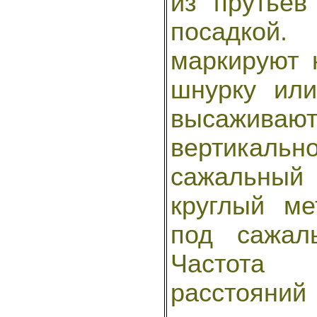
из прутьев
посадко
маркируют 
шнурку ил
высажива
вертика
сажальн
круглый ме
под сажал
Частота 
расстояни