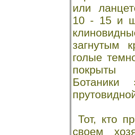
или ланцет
10 - 15 и 
клиновидн
загнутым к
голые темно
покрыты ш
Ботаники
прутовидной
Тот, кто п
своем хоз