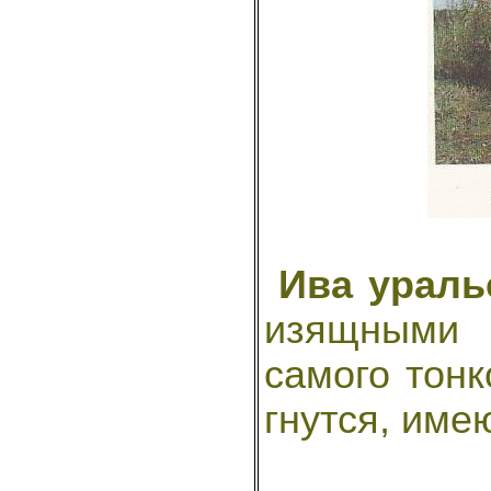
Ива ураль
изящными 
самого тонк
гнутся, име