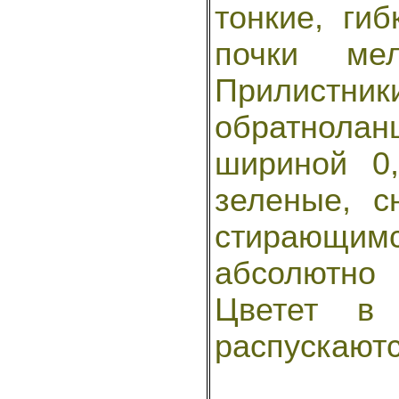
тонкие, гиб
почки мел
Прилистники
обратноланц
шириной 0,
зеленые, с
стирающим
абсолютно 
Цветет в
распускаютс