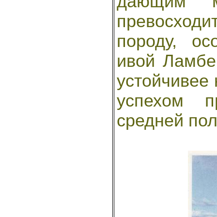
дающим м
превосход
породу, о
ивой Ламбе
устойчивее 
успехом п
средней пол