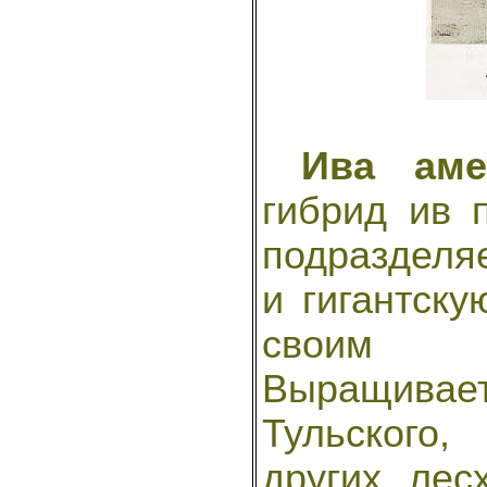
Ива аме
гибрид ив 
подразделя
и гигантску
своим п
Выращивает
Тульского
других лес