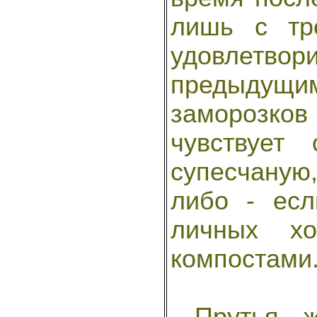
лишь с тре
удовлетво
предыдущим
заморозко
чувствует
супесчаную
либо - есл
личных хо
компостами
Прутья же