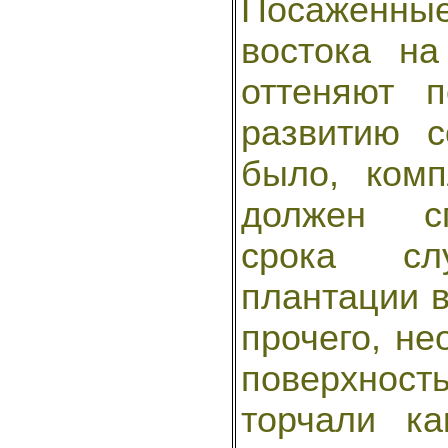
Посаженны
востока на
оттеняют 
развитию 
было, комп
должен сп
срока сл
плантации в
прочего, не
поверхнос
торчали к