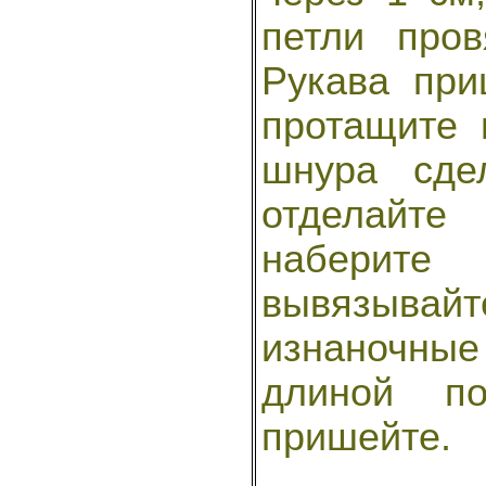
петли про
Рукава при
протащите 
шнура сде
отделайт
наберите
вывязыва
изнаночны
длиной п
пришейте.