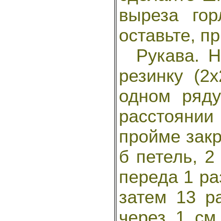
выреза го
оставьте, п
Рукава. На
резинку (2
одном ряд
расстоянии 
пройме закр
б петель, 2
переда 1 раз
затем 13 р
через 1 см