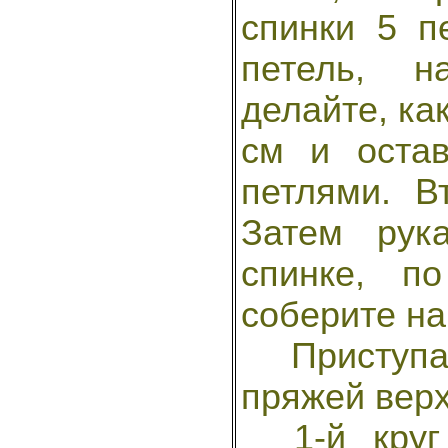
спинки 5 п
петель, н
делайте, как
см и оста
петлями. В
Затем рук
спинке, п
соберите на
Приступай
пряжей верх
1-й круг 