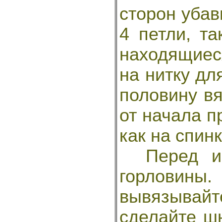
сторон убавь
4 петли, та
находящиес
на нитку дл
половину вя
от начала п
как на спинк
Перед и с
горлови
вывязывайт
сделайте шн