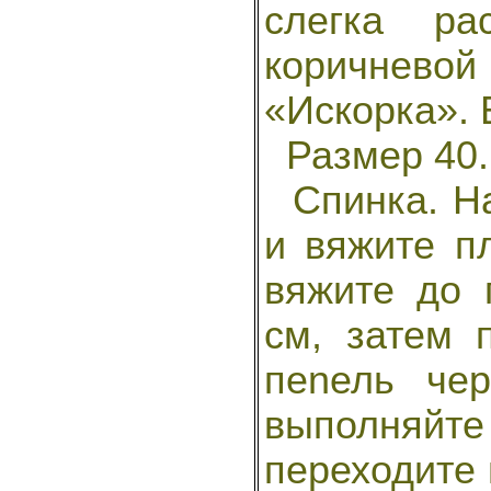
слегка ра
коричнев
«Искорка». 
Размер 40. 
Спинка. На
и вяжите п
вяжите до 
см, затем 
пеnель че
выполняй
переходите 