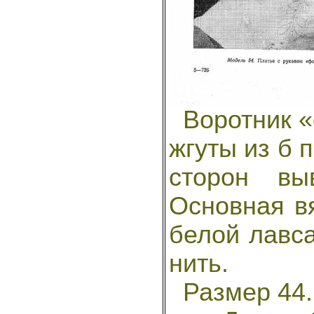
Воротник «
жгуты из б п
сторон вы
Основная в
белой лавс
нить.
Размер 44. 