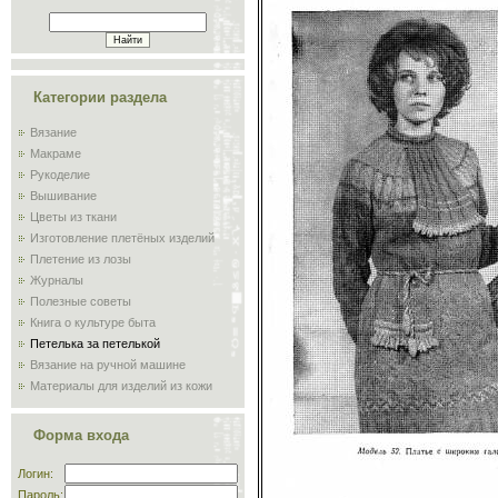
Категории раздела
Вязание
Макраме
Рукоделие
Вышивание
Цветы из ткани
Изготовление плетёных изделий
Плетение из лозы
Журналы
Полезные советы
Книга о культуре быта
Петелька за петелькой
Вязание на ручной машине
Материалы для изделий из кожи
Сам себе мастер
Обучение плиточников и
Форма входа
мозаичников
Склад
Логин:
Пароль: