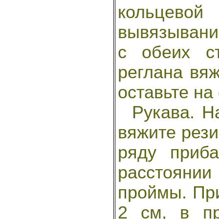
кольцево
вывязывани
с обеих с
реглана вяж
оставьте на
Рукава. На
вяжите рези
ряду приб
расстояни
проймы. При
2 см, в п