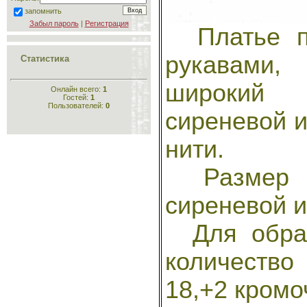
запомнить
Забыл пароль
|
Регистрация
Платье пр
рукавами,
Статистика
широкий 
Онлайн всего:
1
Гостей:
1
Пользователей:
0
сиреневой и
нити.
Размер 48
сиреневой и
Для образ
количество
18,+2 кромо