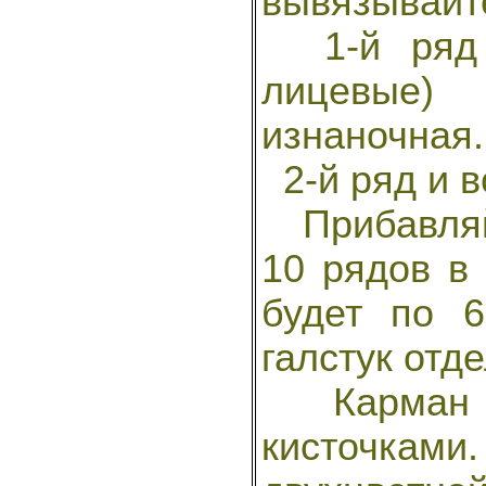
вывязывайт
1-й ряд -
лицевые)
изнаночная.
2-й ряд и в
Прибавляй
10 рядов в
будет по 6
галстук отд
Карман т
кисточка