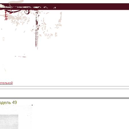
етелькой
дель 49