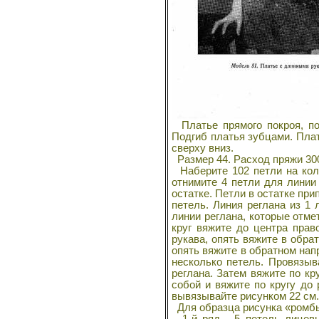
Платье прямого покроя, по
Подгиб платья зубцами. Плат
сверху вниз.
Размер 44. Расход пряжи 300
Наберите 102 петли на коль
отнимите 4 петли для линии 
остатке. Петли в остатке при
петель. Линия реглана из 1
линии реглана, которые отме
круг вяжите до центра прав
рукава, опять вяжите в обра
опять вяжите в обратном напр
несколько петель. Провязыв
реглана. Затем вяжите по кр
собой и вяжите по кругу до 
вывязывайте рисунком 22 см.
Для образца рисунка «ромбы
1-й ряд - 5 петель лицевых