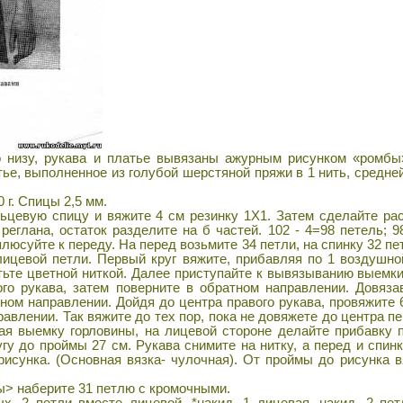
 низу, рукава и платье вывязаны ажурным рисунком «ромбы»
ье, выполненное из голубой шерстяной пряжи в 1 нить, средне
 г. Спицы 2,5 мм.
цевую спицу и вяжите 4 см резинку 1Х1. Затем сделайте рас
реглана, остаток разделите на б частей. 102 - 4=98 петель; 9
плюсуйте к переду. На перед возьмите 34 петли, на спинку 32 пет
 лицевой петли. Первый круг вяжите, прибавляя по 1 воздушно
тьте цветной ниткой. Далее приступайте к вывязыванию выемки
ого рукава, затем поверните в обратном направлении. Довяза
тном направлении. Дойдя до центра правого рукава, провяжите 
авлении. Так вяжите до тех пор, пока не довяжете до центра пе
ая выемку горловины, на лицевой стороне делайте прибавку 
угу до проймы 27 см. Рукава снимите на нитку, а перед и спи
рисунка. (Основная вязка- чулочная). От проймы до рисунка в
> наберите 31 петлю с кромочными.
, 2 петли вместе лицевой, *накид, 1 лицевая, накид, 2 пе