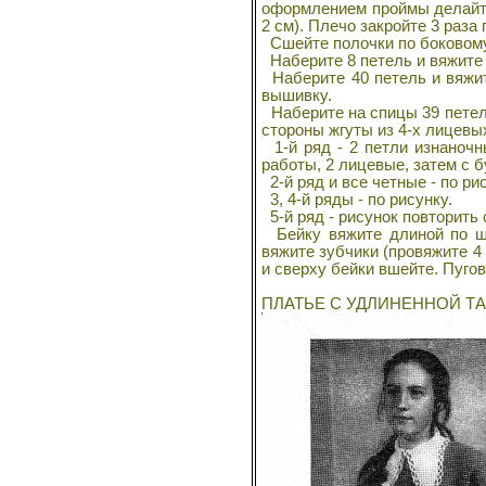
оформлением проймы делайте
2 см). Плечо закройте 3 раза
Сшейте полочки по боковому
Наберите 8 петель и вяжите р
Наберите 40 петель и вяжит
вышивку.
Наберите на спицы 39 петель
стороны жгуты из 4-х лицевы
1-й ряд - 2 петли изнаночн
работы, 2 лицевые, затем с 
2-й ряд и все четные - по ри
3, 4-й ряды - по рисунку.
5-й ряд - рисунок повторить с
Бейку вяжите длиной по ши
вяжите зубчики (провяжите 4 
и сверху бейки вшейте. Пуго
ПЛАТЬЕ С УДЛИНЕННОЙ ТАЛ