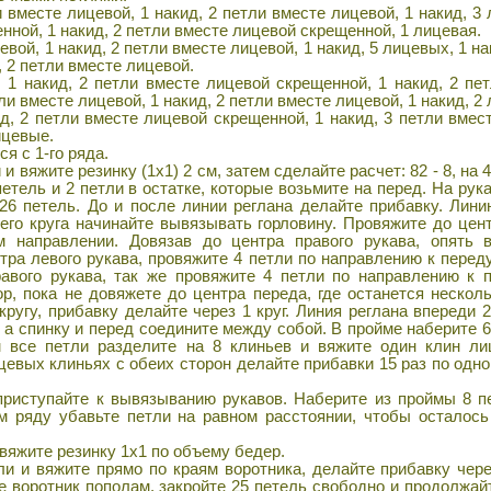
 вместе лицевой, 1 накид, 2 петли вместе лицевой, 1 накид, 3 
нной, 1 накид, 2 петли вместе лицевой скрещенной, 1 лицевая.
евой, 1 накид, 2 петли вместе лицевой, 1 накид, 5 лицевых, 1 на
 2 петли вместе лицевой.
 1 накид, 2 петли вместе лицевой скрещенной, 1 накид, 2 пе
ли вместе лицевой, 1 накид, 2 петли вместе лицевой, 1 накид, 2
д, 2 петли вместе лицевой скрещенной, 1 накид, 3 петли вмест
ицевые.
я с 1-го ряда.
 вяжите резинку (1х1) 2 см, затем сделайте расчет: 82 - 8, на 4
 петель и 2 петли в остатке, которые возьмите на перед. На рука
 26 петель. До и после линии реглана делайте прибавку. Лини
его круга начинайте вывязывать горловину. Провяжите до цент
м направлении. Довязав до центра правого рукава, опять 
тра левого рукава, провяжите 4 петли по направлению к перед
равого рукава, так же провяжите 4 петли по направлению к п
ор, пока не довяжете до центра переда, где останется нескол
кругу, прибавку делайте через 1 круг. Линия реглана впереди 
 а спинку и перед соедините между собой. В пройме наберите 
м все петли разделите на 8 клиньев и вяжите один клин ли
евых клиньях с обеих сторон делайте прибавки 15 раз по одно
 приступайте к вывязыванию рукавов. Наберите из проймы 8 п
м ряду убавьте петли на равном расстоянии, чтобы осталось
вяжите резинку 1х1 по объему бедер.
и и вяжите прямо по краям воротника, делайте прибавку чере
е воротник пополам, закройте 25 петель свободно и продолжай