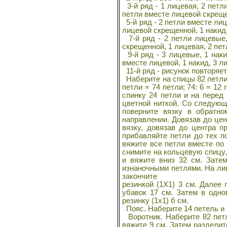
3-й ряд - 1 лицевая, 2 петли
петли вместе лицевой скреще
5-й ряд - 2 петли вместе лиц
лицевой скрещенной, 1 накид,
7-й ряд - 2 петли лицевые,
скрещенной, 1 лицевая, 2 пет
9-й ряд - 3 лицевые, 1 наки
вместе лицевой, 1 накид, 3 л
11-й ряд - рисунок повторяетс
Наберите на спицы 82 петли и
петли = 74 петли; 74: 6 = 12
спинку 24 петли и на перед
цветной ниткой. Со следующ
поверните вязку в обратно
направлении. Довязав до цен
вязку, довязав до центра п
прибавляйте петли до тех п
вяжите все петли вместе по 
снимите на кольцевую спицу,
и вяжите вниз 32 см. Зате
изнаночными петлями. На лиц
закончите
резинкой (1Х1) 3 см. Далее
убавок 17 см. Затем в одно
резинку (1х1) б см.
Пояс. Наберите 14 петель и 
Воротник. Наберите 82 петл
вяжите 9 см. Затем разделит