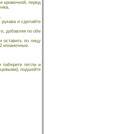
е кромочной, перед
унка.
.
 рукава и сделайте
е, добавляя по обе
и оставить по лицу
 2 изнаночные.
и паберите петли и
лицевыми), подшейте