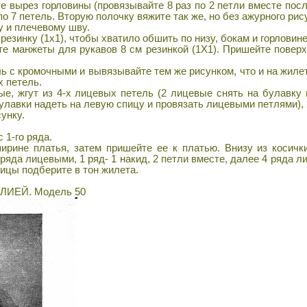
 вырез горловины (провязывайте 8 раз по 2 петли вместе посл
 по 7 петель. Вторую полочку вяжите так же, но без ажурного рис
 и плечевому шву.
езинку (1х1), чтобы хватило обшить по низу, бокам и горловине
е манжеты для рукавов 8 см резинкой (1Х1). Пришейте поверх
 с кромочными и вывязывайте тем же рисунком, что и на жилет
х петель.
ые, жгут из 4-х лицевых петель (2 лицевые снять на булавку 
булавки надеть на левую спицу и провязать лицевыми петлями),
сунку.
 1-го ряда.
рине платья, затем пришейте ее к платью. Внизу из косичк
ряда лицевыми, 1 ряд- 1 накид, 2 петли вместе, далее 4 ряда 
вицы подберите в тон жилета.
ИЕЙ. Модель 50