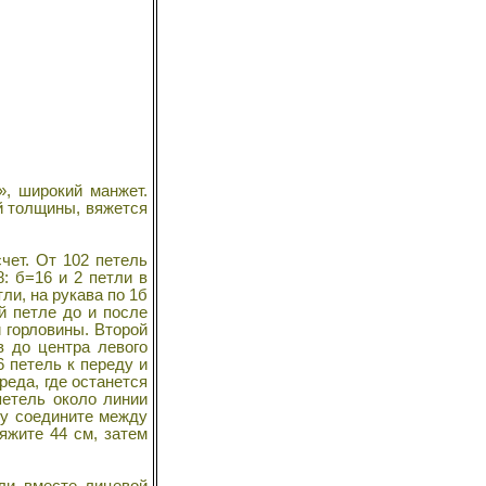
, широкий манжет.
й толщины, вяжется
чет. От 102 петель
8: б=16 и 2 петли в
ли, на рукава по 1б
й петле до и после
 горловины. Второй
в до центра левого
6 петель к переду и
реда, где останется
петель около линии
нку соедините между
яжите 44 см, затем
тли вместе лицевой