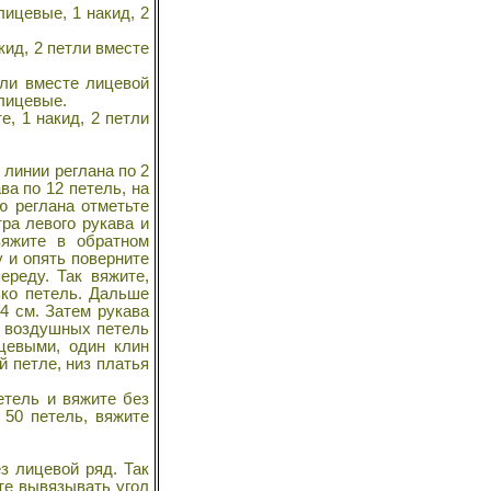
лицевые, 1 накид, 2
кид, 2 петли вместе
тли вместе лицевой
 лицевые.
е, 1 накид, 2 петли
 линии реглана по 2
ва по 12 петель, на
ю реглана отметьте
ра левого рукава и
вяжите в обратном
у и опять поверните
ереду. Так вяжите,
ько петель. Дальше
24 см. Затем рукава
6 воздушных петель
цевыми, один клин
й петле, низ платья
етель и вяжите без
 50 петель, вяжите
з лицевой ряд. Так
те вывязывать угол