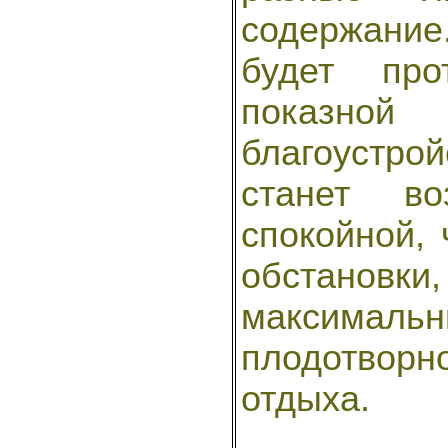
содержани
будет про
показно
благоустрой
станет во
спокойной,
обстано
максимал
плодотвор
отдыха.