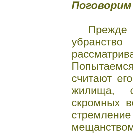
Поговорим
Прежде че
убранств
рассматри
Попытаемс
считают ег
жилища, 
скромных в
стремле
мещанство