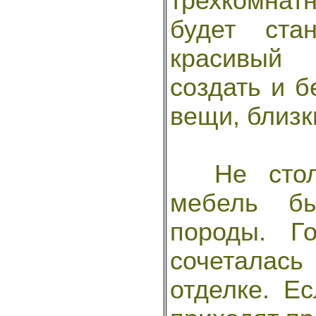
трехкомнатн
будет ста
красивый
создать и б
вещи, близк
Не столь 
мебель б
породы. Г
сочеталас
отделке. Е