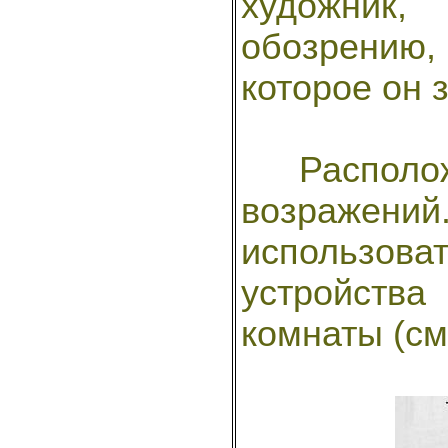
художни
обозрению
которое он 
Располож
возражени
использоват
устройств
комнаты (см.