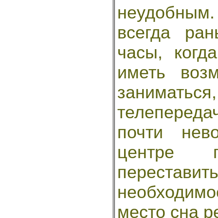
неудобным
всегда ра
часы, когд
иметь возм
заниматься,
телепередач
почти нев
центре 
переста
необходимо
место сна р