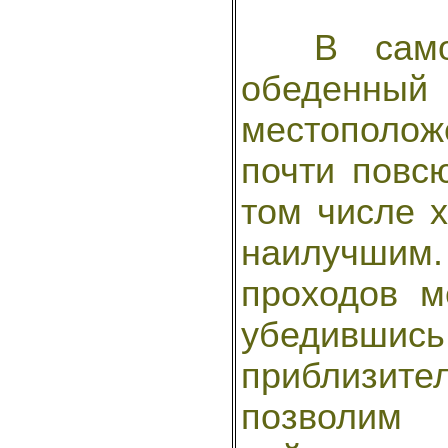
В самом 
обеденный
местополо
почти повсю
том числе х
наилучшим
проходов м
убедивш
приблизите
позволи