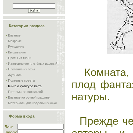
Категории раздела
Вязание
Макраме
Рукоделие
Вышивание
Цветы из ткани
Изготовление плетёных изделий
Комната, о
Плетение из лозы
Журналы
плод фанта
Полезные советы
Книга о культуре быта
Петелька за петелькой
натуры.
Вязание на ручной машине
Материалы для изделий из кожи
Сам себе мастер
Обучение плиточников и
Форма входа
Прежде чем
мозаичников
Склад
Логин:
Пароль: