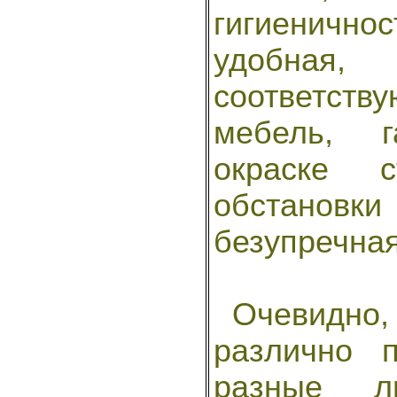
гигиеничн
удобная
соответст
мебель, г
окраске 
обстановк
безупречная
Очевидно, 
различно 
разные л