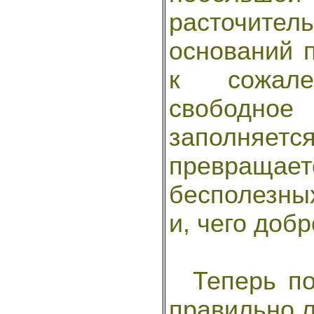
расточител
оснований 
к сожале
свободное
заполняе
превраща
бесполезных
и, чего добр
Теперь под
правильно л