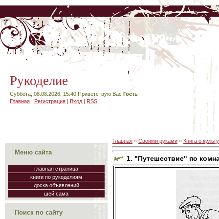
Рукоделие
Суббота, 08.08.2026, 15:40
Приветствую Вас
Гость
Главная
|
Регистрация
|
Вход
|
RSS
Главная
»
Своими руками
»
Книга о культ
Меню сайта
1. "Путешествие" по комн
главная страница
книги по рукоделиям
доска объявлений
шей сама
Поиск по сайту