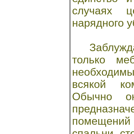
случаях 
нарядного у
Заблуждаю
только ме
необходим
всякой ко
Обычно он
предназн
помещений
спальни, сто