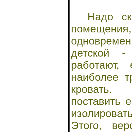
Надо сказ
помещен
одновреме
детской -
работают,
наиболее т
кровать.
поставить е
изолировать
Этого, ве