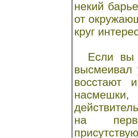
некий барь
от окружаю
круг интере
Если вы с
высмеивал 
восстают 
насмешки,
действитель
на перв
присутств