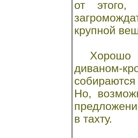
от этого,
загроможд
крупной ве
Хорошо бы
диваном-к
собираются
Но, возмож
предложени
в тахту.