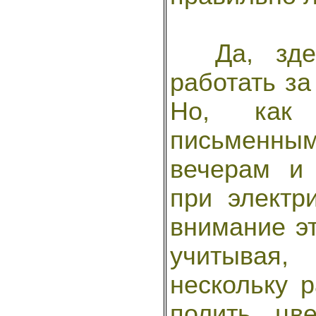
Да, здес
работать за
Но, как 
письменны
вечерам и
при электр
внимание эт
учитывая,
нескольку р
полить цв