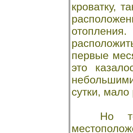
кроватку, т
расположе
отоплени
расположи
первые мес
это казал
небольшими
сутки, мало 
Но тепе
местопол