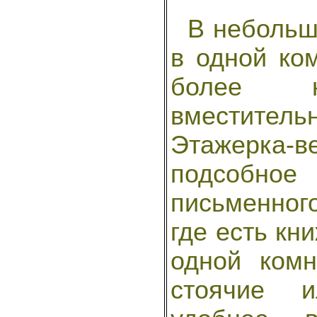
В небольшо
в одной ком
более 
вместитель
Этажерка
подсобн
письменного
где есть кн
одной ком
стоячие и