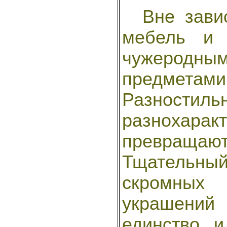
Вне завис
мебель и 
чужерод
предметами
Разности
разнохарак
превращаю
Тщательн
скромны
украшений
единство и