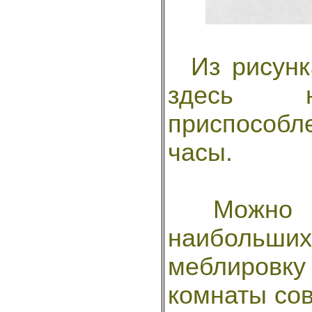
Из рисунка
здесь н
приспособл
часы.
Можно бы
наибольш
меблиров
комнаты со