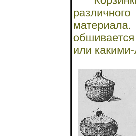
Корзинки 
различного
материал
обшиваетс
или какими-