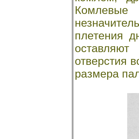
Комлевые
незначитель
плетения д
оставляют
отверстия в
размера палк