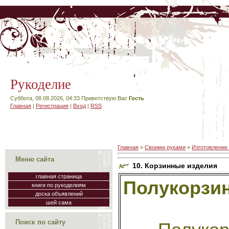
Рукоделие
Суббота, 08.08.2026, 04:33
Приветствую Вас
Гость
Главная
|
Регистрация
|
Вход
|
RSS
Главная
»
Своими руками
»
Изготовление
Меню сайта
10. Корзинные изделия
главная страница
Полукорзин
книги по рукоделиям
доска объявлений
шей сама
Поиск по сайту