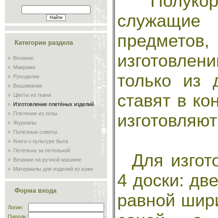
Полукорз
служащие 
предмето
Категории раздела
изготовлен
Вязание
Макраме
только из 
Рукоделие
Вышивание
ставят в ко
Цветы из ткани
Изготовление плетёных изделий
Плетение из лозы
изготовляют
Журналы
Полезные советы
Книга о культуре быта
Петелька за петелькой
Для изгото
Вязание на ручной машине
Материалы для изделий из кожи
4 доски: дв
Сам себе мастер
Обучение плиточников и
Форма входа
мозаичников
равной шири
Склад
Логин:
Пароль: