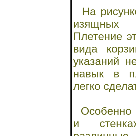
На рисунке
изящных к
Плетение эт
вида корз
указаний н
навык в п
легко сдела
Особенно к
и стенка
различны