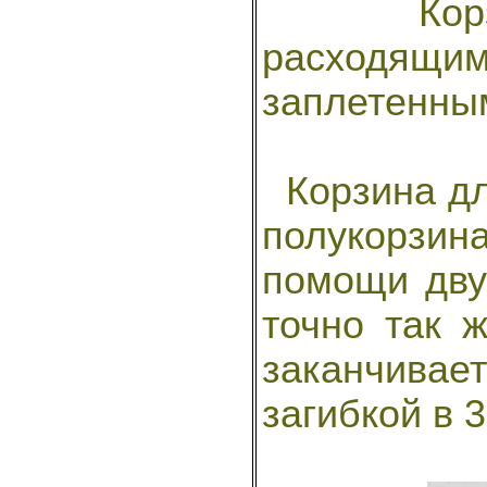
Корзина
расходя
заплетенны
Корзина для
полукорзи
помощи дву
точно так 
заканчивае
загибкой в 