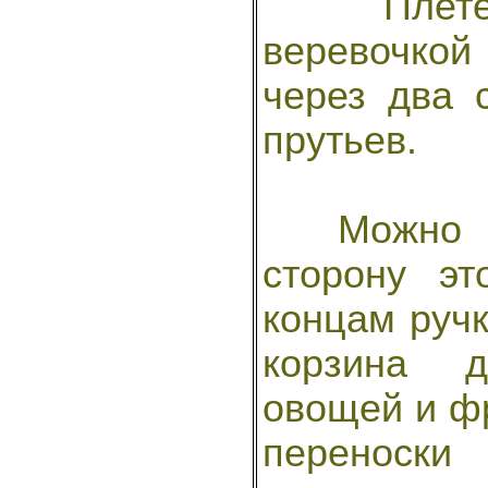
Плетени
веревочкой
через два 
прутьев.
Можно за
сторону э
концам ручк
корзина д
овощей и фр
переноск