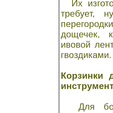
Их изгото
требует, н
перегоро
дощечек, 
ивовой лен
гвоздиками.
Корзинки 
инструмен
Для боле