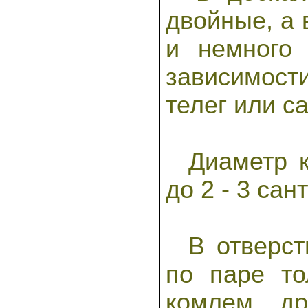
двойные, а 
и немного
зависимост
телег или с
Диаметр кр
до 2 - 3 сан
В отверсти
по паре то
комлем, д