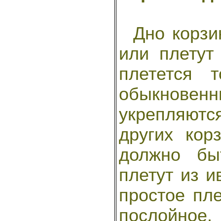
Дно корзин
или плетут
плетется 
обыкнов
укрепляются
других кор
должно бы
плетут из и
простое пле
послойное