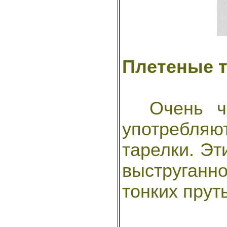
Плетеные 
Очень час
употребл
тарелки. Эт
выструганн
тонких пруть