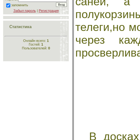
саней, а
запомнить
полукорзин
Забыл пароль
|
Регистрация
телеги,но м
Статистика
через ка
Онлайн всего:
1
Гостей:
1
Пользователей:
0
просверлива
В досках 