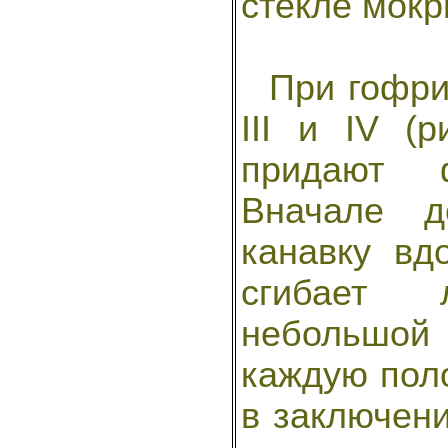
стекле мок
При гофрир
III и IV (
придают 
Вначале д
канавку вд
сгибает 
небольшо
каждую поло
в заключени