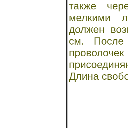
также чер
мелкими л
должен воз
см. После
проволочек
присоедин
Длина свобо