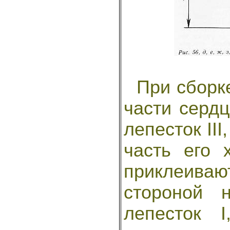
При сборке 
части серд
лепесток II
часть его 
приклеива
стороной 
лепесток 