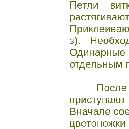
Петли вит
растягива
Приклеивают
з). Необхо
Одинарны
отдельным 
После с
приступают
Вначале сое
цветоножки 