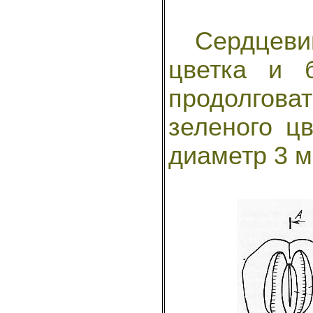
Сердцевинк
цветка и 
продолгова
зеленого ц
диаметр 3 м