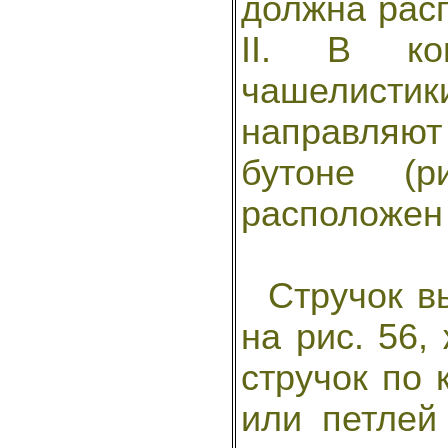
должна рас
II. В ко
чашелист
направляют
бутоне (р
расположен 
Стручок вы
на рис. 56,
стручок по
или петлей