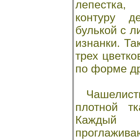
лепестка,
контуру д
булькой с л
изнанки. Та
трех цветко
по форме др
Чашелистик
плотной тк
Каждый 
проглажива