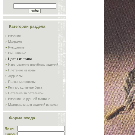
Категории раздела
Вязание
Макраме
Рукоделие
Вышивание
Цветы из ткани
Изготовление плетёных изделий
Плетение из лозы
Журналы
Полезные советы
Книга о культуре быта
Петелька за петелькой
Вязание на ручной машине
Материалы для изделий из кожи
Сам себе мастер
Обучение плиточников и
Форма входа
мозаичников
Склад
Логин:
Пароль: