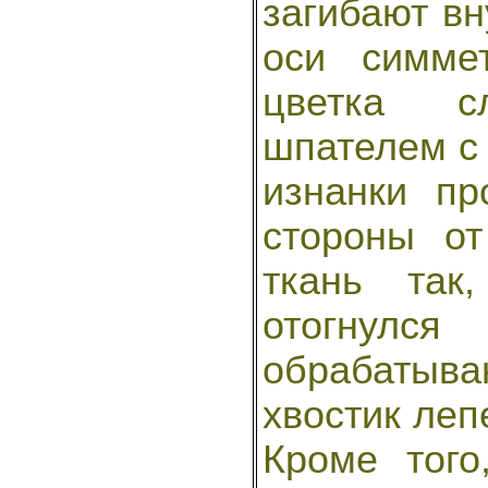
загибают вн
оси симме
цветка с
шпателем с 
изнанки пр
стороны от
ткань так
отогнулся
обрабатыва
хвостик лепе
Кроме тог