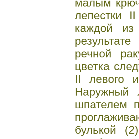
малым крюч
лепестки I
каждой из 
результате
речной ра
цветка след
II левого 
Наружный 
шпателем п
проглажи
булькой (