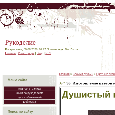
Рукоделие
Воскресенье, 09.08.2026, 09:27
Приветствую Вас
Гость
Главная
|
Регистрация
|
Вход
|
RSS
Главная
»
Своими руками
»
Цветы из ткан
Меню сайта
36. Изготовление цветов
главная страница
Душистый 
книги по рукоделиям
доска объявлений
шей сама
Поиск по сайту