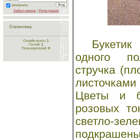
запомнить
Забыл пароль
|
Регистрация
Статистика
Букетик с
Онлайн всего:
1
Гостей:
1
Пользователей:
0
одного по
стручка (пл
листочками
Цветы и б
розовых то
светло-зел
подкрашены