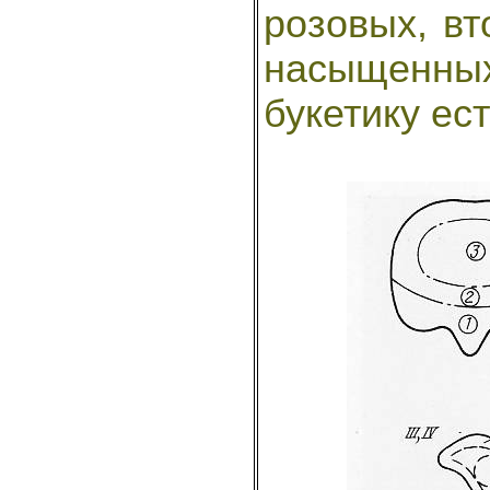
розовых, вт
насыщенных
букетику ес